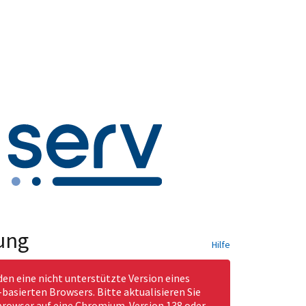
ung
Hilfe
den eine nicht unterstützte Version eines
asierten Browsers. Bitte aktualisieren Sie
rowser auf eine Chromium-Version 138 oder